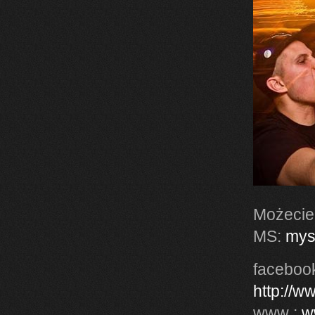
Możecie
MS:
mys
faceboo
http://w
www :
w