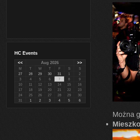
HC Events
<<
Aug 2026
>>
M
T
W
T
F
S
S
27
28
29
30
31
1
2
3
4
5
6
7
8
9
10
11
12
13
14
15
16
17
18
19
20
21
22
23
24
25
26
27
28
29
30
31
1
2
3
4
5
6
Można g
Mieszk