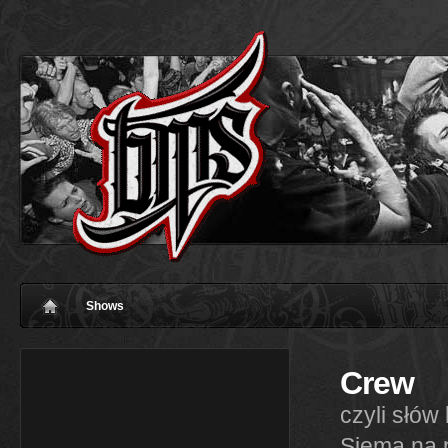
Shows
Crew
czyli słów
Siema na p