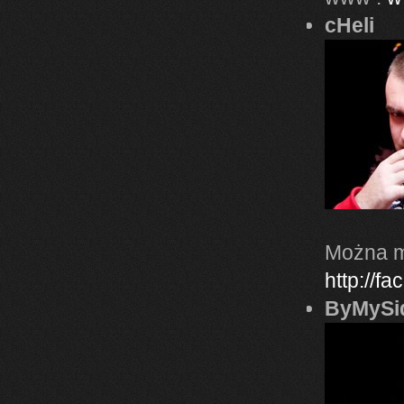
cHeli
Można m
http://f
ByMySid