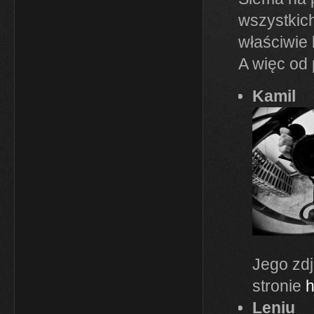
wszystkich
właściwie 
A więc od 
Kamil
Jego zdj
stronie
h
Leniu